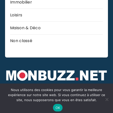
Immobilier
Loisirs
Maison & Déco
Non classé
Nous utilisons des cookies pour vous garantir la meilleure
©Monbuzz.net -
Mentions légales
-
Contact
expérience sur notre site web. Si vous continuez à utiliser ce
site, nous supposerons que vous en êtes satisfait.
WordPress Theme by
EstudioPatagon
OK